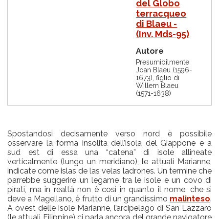
del Globo
terracqueo
di Blaeu -
(Inv. Mds-95)
Autore
Presumibilmente
Joan Blaeu (1596-
1673), figlio di
Willem Blaeu
(1571-1638)
Spostandosi decisamente verso nord è possibile
osservare la forma insolita dell’isola del Giappone e a
sud est di essa una “catena” di isole allineate
verticalmente (lungo un meridiano), le attuali Marianne,
indicate come islas de las velas ladrones. Un termine che
parrebbe suggerire un legame tra le isole e un covo di
pirati, ma in realtà non è così in quanto il nome, che si
deve a Magellano, è frutto di un grandissimo
malinteso
.
A ovest delle isole Marianne, l’arcipelago di San Lazzaro
(le attuali Filippine) ci parla ancora del grande navigatore