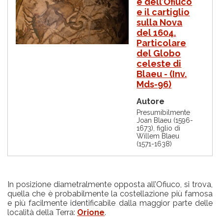
e dell’Ofiuco
a
g
e il cartiglio
i
sulla Nova
n
del 1604.
e
Particolare
del Globo
celeste di
Blaeu - (Inv.
Mds-96)
Autore
Presumibilmente
Joan Blaeu (1596-
1673), figlio di
Willem Blaeu
(1571-1638)
In posizione diametralmente opposta all’Ofiuco, si trova,
quella che è probabilmente la costellazione più famosa
e più facilmente identificabile dalla maggior parte delle
località della Terra:
Orione
.