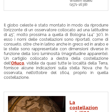
Willelm Blaeu
(1571-1638)
Il globo celeste è stato montato in modo da riprodurre
l’orizzonte di un osservatore collocato ad una latitudine
di 45°, molto prossima a quella di Bologna (44° 30’). In
esso i nomi delle costellazioni sono riportati, come di
consueto, oltre che in latino anche in greco ed in arabo e
le stelle sono rappresentate con dimensioni diverse in
funzione della loro luminosità (magnitudine apparente).
Un cartiglio collocato a destra della costellazione
dell’
Ofiuco
, visibile da quasi tutte le località della Terra,
fornisce alcune indicazioni sulla stella Nova che fu
osservata, nell’ottobre del 1604, proprio in quella
costellazione.
I
La
m
costellazion
m