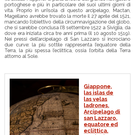
portoghese e più in particolare dei suoi ultimi giorni di
vita. Proprio in un’isola di questo arcipelago, Mactan,
Magellano avrebbe trovato la morte il 27 aprile del 1521,
mancando l’obiettivo della circumnavigazione del globo,
che si sarebbe conclusa l’8 settembre 1522 a Siviglia, da
dove era iniziata circa tre anni prima (il 10 agosto 1519).
Nei pressi dell’arcipelago di San Lazzaro si incrociano
due curve: la più sottile rappresenta l’equatore della
Terra, la più spessa l’eclittica, ossia l’orbita della Terra
attorno al Sole.
I
Giappone,
m
las islas de
m
las velas
a
g
ladrones.
i
Arcipelago di
n
san Lazzaro,
e
equatore ed
eclittica.