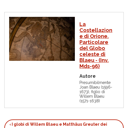
I
La
m
Costellazion
m
e di Orione.
a
g
Particolare
i
del Globo
n
celeste di
e
Blaeu - (Inv.
Mds-96)
Autore
Presumibilmente
Joan Blaeu (1596-
1673), figlio di
Willem Blaeu
(1571-1638)
‹
I globi di Willem Blaeu e Matthäus Greuter dei
Link