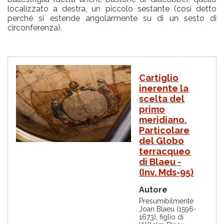
localizzato a destra, un piccolo sestante (così detto
perché si estende angolarmente su di un sesto di
circonferenza).
I
Cartiglio
m
inerente la
m
scelta del
a
g
primo
i
meridiano.
n
Particolare
e
del Globo
terracqueo
di Blaeu -
(Inv. Mds-95)
Autore
Presumibilmente
Joan Blaeu (1596-
1673), figlio di