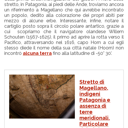
stretto, in Patagonia, ai piedi delle Ande, troviamo ancora
un riferimento a Magellano che qui avrebbe incontrato
un popolo, dedito alla colorazione dei propri abiti per
mezzo di alcune erbe. Interessante, infine, notare il
cartiglio posto sopra il circolo polare antartico, grazie a
cui scopriamo che il navigatore olandese Willem
Schouten (1567-1625), il primo ad aprire la rotta verso il
Pacifico, attraversando nel 1616, capo Horn a cui egli
stesso diede il nome della sua città natale (Hoorn) non
incontrò
alcuna terra
fino alla latitudine di -50° 30’.
I
Stretto di
m
Magellano,
m
indigeni
a
g
Patagonia e
i
assenza di
n
terre
e
meridionali.
Particolare