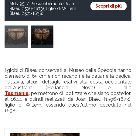
Mds-95) / Presumibilmente Joan
Scopri di più
Blaeu (1596-1673), figlio di Willem
Blaeu (1571-1638)
I globi di Blaeu conservati al Museo della Specola hanno
diametro di 65 cm e non recano né la data né la dedica.
Tuttavia, alcuni dettagli, relativi alla costa occidentale
dell’Australia (Hollandia Nova) e alla
Tasmania,
permettono di ipotizzare che siano posteriori
al 1644 e quindi realizzati da Joan Blaeu (1596-1673),
figlio di Willem, essendo quest'ultimo deceduto nel
1638.