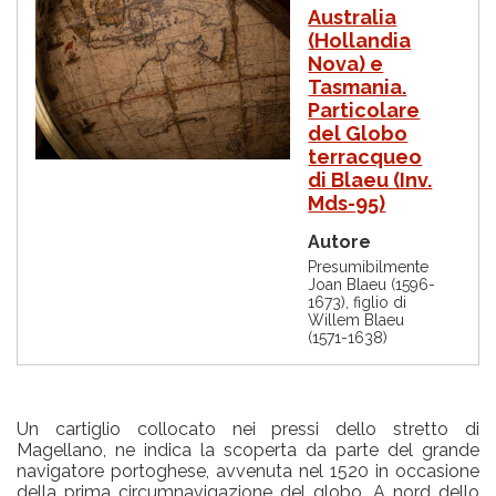
I
Australia
m
(Hollandia
m
Nova) e
a
g
Tasmania.
i
Particolare
n
del Globo
e
terracqueo
di Blaeu (Inv.
Mds-95)
Autore
Presumibilmente
Joan Blaeu (1596-
1673), figlio di
Willem Blaeu
(1571-1638)
Un cartiglio collocato nei pressi dello stretto di
Magellano, ne indica la scoperta da parte del grande
navigatore portoghese, avvenuta nel 1520 in occasione
della prima circumnavigazione del globo. A nord dello