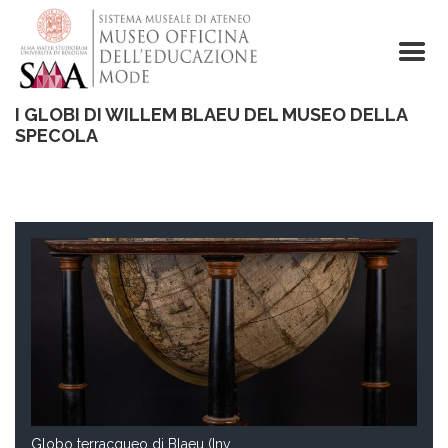
Salta
al
contenuto
principale
I GLOBI DI WILLEM BLAEU DEL MUSEO DELLA
SPECOLA
Globo terracqueo di Blaeu (Inv.