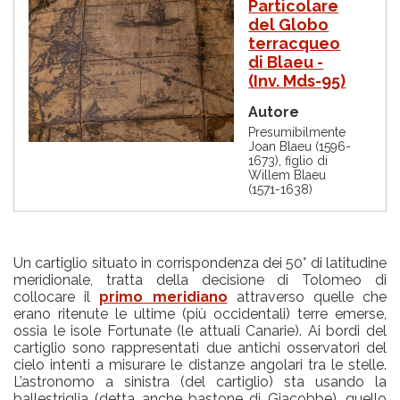
Particolare
del Globo
terracqueo
di Blaeu -
(Inv. Mds-95)
Autore
Presumibilmente
Joan Blaeu (1596-
1673), figlio di
Willem Blaeu
(1571-1638)
Un cartiglio situato in corrispondenza dei 50° di latitudine
meridionale, tratta della decisione di Tolomeo di
collocare il
primo meridiano
attraverso quelle che
erano ritenute le ultime (più occidentali) terre emerse,
ossia le isole Fortunate (le attuali Canarie). Ai bordi del
cartiglio sono rappresentati due antichi osservatori del
cielo intenti a misurare le distanze angolari tra le stelle.
L’astronomo a sinistra (del cartiglio) sta usando la
ballestriglia (detta anche bastone di Giacobbe), quello