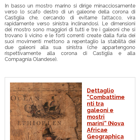
In basso un mostro marino si dirige minacciosamente
verso lo scafo destro di un galeone della corona di
Castiglia che, cercando di evitarne l’attacco, vira
rapidamente verso sinistra inclinandosi. Le dimensioni
del mostro sono maggiori di tutti e tre i galeoni che si
trovano lì vicino e le forti correnti create dalla furia dei
suoi movimenti mettono a repentaglio la stabilità dei
due galeoni alla sua sinistra (che appartengono
rispettivamente alla corona di Castiglia e alla
Compagnia Olandese).
I
Dettaglio
m
“Combattime
m
nti tra
a
g
galeoni e
i
mostri
n
marini” (Nova
e
Africae
Geographica