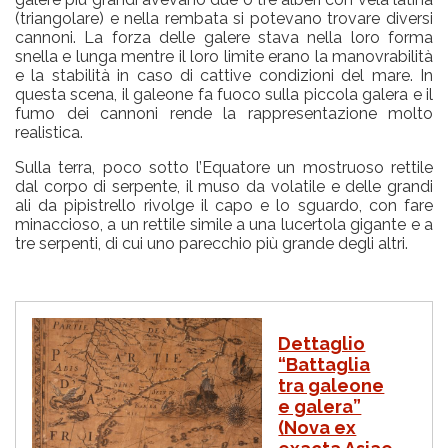
(triangolare) e nella rembata si potevano trovare diversi
cannoni. La forza delle galere stava nella loro forma
snella e lunga mentre il loro limite erano la manovrabilità
e la stabilità in caso di cattive condizioni del mare. In
questa scena, il galeone fa fuoco sulla piccola galera e il
fumo dei cannoni rende la rappresentazione molto
realistica.
Sulla terra, poco sotto l’Equatore un mostruoso rettile
dal corpo di serpente, il muso da volatile e delle grandi
ali da pipistrello rivolge il capo e lo sguardo, con fare
minaccioso, a un rettile simile a una lucertola gigante e a
tre serpenti, di cui uno parecchio più grande degli altri.
I
Dettaglio
m
“Battaglia
m
tra galeone
a
g
e galera”
i
(Nova ex
n