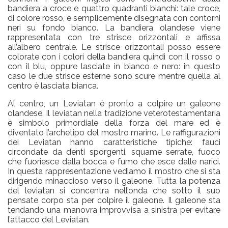
bandiera a croce e quattro quadranti bianchi: tale croce,
di colore rosso, è semplicemente disegnata con contorni
neri su fondo bianco. La bandiera olandese viene
rappresentata con tre strisce orizzontali e affissa
all’albero centrale. Le strisce orizzontali posso essere
colorate con i colori della bandiera quindi con il rosso o
con il blu, oppure lasciate in bianco e nero: in questo
caso le due strisce esterne sono scure mentre quella al
centro è lasciata bianca.
Al centro, un Leviatan è pronto a colpire un galeone
olandese. Il leviatan nella tradizione veterotestamentaria
è simbolo primordiale della forza del mare ed è
diventato l’archetipo del mostro marino. Le raffigurazioni
dei Leviatan hanno caratteristiche tipiche: fauci
circondate da denti sporgenti, squame serrate, fuoco
che fuoriesce dalla bocca e fumo che esce dalle narici.
In questa rappresentazione vediamo il mostro che si sta
dirigendo minaccioso verso il galeone. Tutta la potenza
del leviatan si concentra nell’onda che sotto il suo
pensate corpo sta per colpire il galeone. Il galeone sta
tendando una manovra improvvisa a sinistra per evitare
l’attacco del Leviatan.