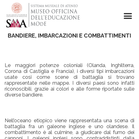
Salta
al
contenuto
principale
BANDIERE, IMBARCAZIONI E COMBATTIMENTI
Le maggiori potenze coloniali (Olanda, Inghilterra,
Corona di Castiglia e Francia), i diversi tipi imbarcazioni
usate cosi come scene di battaglia si trovano
rappresentate nelle mappe. I diversi paesi sono infatti
riconoscibili, grazie ai colori e alle forme riportate sulle
diverse bandiere.
Nell’oceano etiopico viene rappresentata una scena di
battaglia fra un galeone inglese e uno olandese. Il
combattimento è al culmine, a giudicare dal fumo dei
cannoni. I galeoni inglesi sono contraddistinti dalla