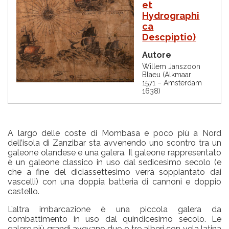
et
Hydrographi
ca
Descpiptio)
Autore
Willem Janszoon
Blaeu (Alkmaar
1571 – Amsterdam
1638)
A largo delle coste di Mombasa e poco più a Nord
dell’isola di Zanzibar sta avvenendo uno scontro tra un
galeone olandese e una galera. Il galeone rappresentato
è un galeone classico in uso dal sedicesimo secolo (e
che a fine del diciassettesimo verrà soppiantato dai
vascelli) con una doppia batteria di cannoni e doppio
castello.
L’altra imbarcazione è una piccola galera da
combattimento in uso dal quindicesimo secolo. Le
galere più grandi avevano due o tre alberi con vela latina