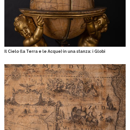
i
n
e
Il Cielo (la Terra e le Acque) in una stanza: i Globi
I
m
m
a
g
i
n
e