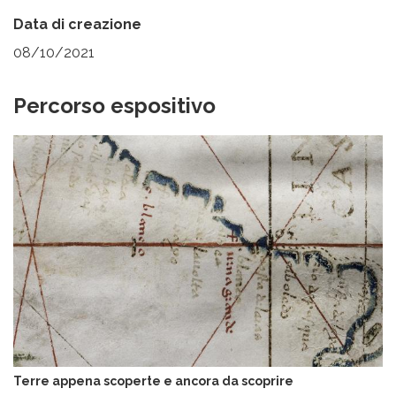
Data di creazione
08/10/2021
Percorso espositivo
I
m
m
a
g
i
n
e
Terre appena scoperte e ancora da scoprire