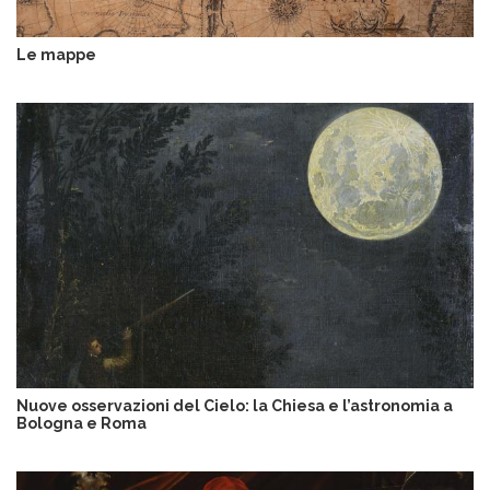
Le mappe
I
m
m
a
g
i
n
e
Nuove osservazioni del Cielo: la Chiesa e l’astronomia a
Bologna e Roma
I