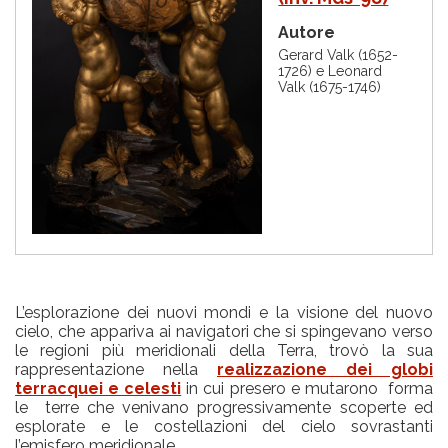
n
e
Autore
Gerard Valk (1652-
1726) e Leonard
Valk (1675-1746)
L’esplorazione dei nuovi mondi e la visione del nuovo
cielo, che appariva ai navigatori che si spingevano verso
le regioni più meridionali della Terra, trovò la sua
rappresentazione nella
realizzazione dei globi
terracquei e celesti
in cui presero e mutarono forma
le terre che venivano progressivamente scoperte ed
esplorate e le costellazioni del cielo sovrastanti
l’emisfero meridionale.