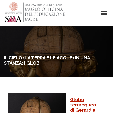
Salta
al
contenuto
principale
IL CIELO (LA TERRA E LE ACQUE) IN UNA
STANZA: I GLOBI
I
Globo
m
terracqueo
m
di Gerard e
a