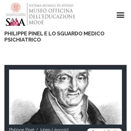
Salta
al
contenuto
principale
PHILIPPE PINEL E LO SGUARDO MEDICO
PSICHIATRICO
Philippe Pinel / Julien-Léopold