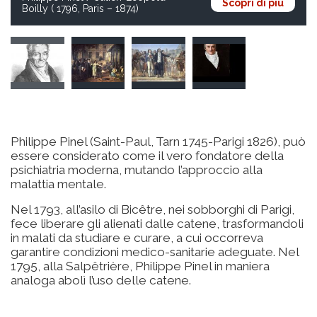
Scopri di più
Boilly ( 1796, Paris – 1874)
Philippe Pinel (Saint-Paul, Tarn 1745-Parigi 1826), può
essere considerato come il vero fondatore della
psichiatria moderna, mutando l’approccio alla
malattia mentale.
Nel 1793, all’asilo di Bicêtre, nei sobborghi di Parigi,
fece liberare gli alienati dalle catene, trasformandoli
in malati da studiare e curare, a cui occorreva
garantire condizioni medico-sanitarie adeguate. Nel
1795, alla Salpêtrière, Philippe Pinel in maniera
analoga abolì l’uso delle catene.