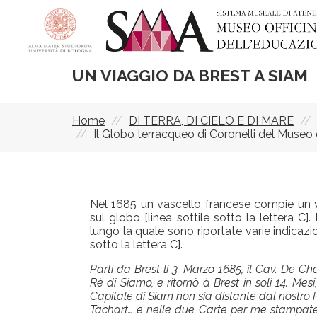
Skip
to
main
content
UN VIAGGIO DA BREST A SIAM
Home
DI TERRA, DI CIELO E DI MARE
Breadcrumb
Il Globo terracqueo di Coronelli del Museo
Nel 1685 un vascello francese compie un 
sul globo [linea sottile sotto la lettera C].
lungo la quale sono riportate varie indicazi
sotto la lettera C].
Partì da Brest li 3. Marzo 1685, il Cav. De
Rè di Siamo, e ritornò à Brest in soli 14. Mesi
Capitale di Siam non sia distante dal nostro
Tachart… e nelle due Carte per me stampate 