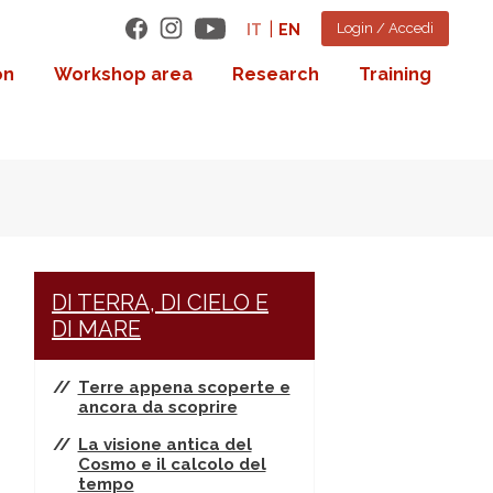
Login / Accedi
IT
EN
on
Workshop area
Research
Training
DI TERRA, DI CIELO E
DI MARE
Terre appena scoperte e
ancora da scoprire
La visione antica del
Cosmo e il calcolo del
tempo