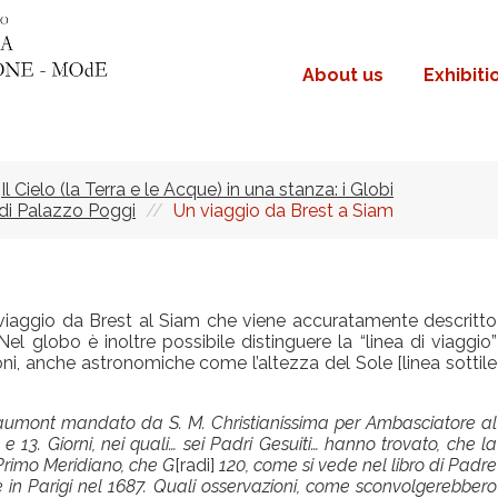
About us
Exhibiti
Navigazione
principale
Il Cielo (la Terra e le Acque) in una stanza: i Globi
 di Palazzo Poggi
Un viaggio da Brest a Siam
viaggio da Brest al Siam che viene accuratamente descritto
 Nel globo è inoltre possibile distinguere la “linea di viaggio”
oni, anche astronomiche come l’altezza del Sole [linea sottile
 Chaumont mandato da S. M. Christianissima per Ambasciatore al
, e 13. Giorni, nei quali… sei Padri Gesuiti… hanno trovato, che la
 Primo Meridiano, che G
[radi]
120, come si vede nel libro di Padre
in Parigi nel 1687. Quali osservazioni, come sconvolgerebbero