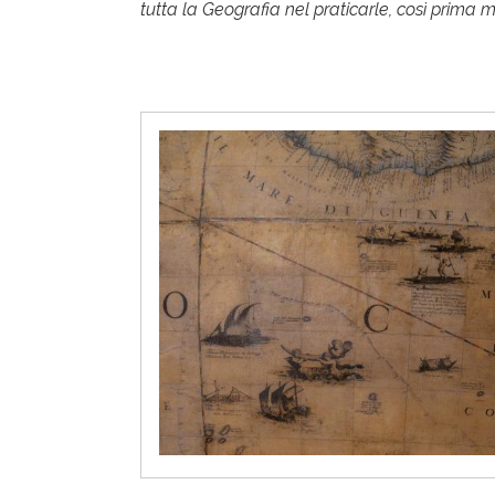
tutta la Geografia nel praticarle, così prima me
I
m
m
a
g
i
n
e