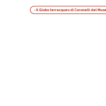
‹
Il Globo terracqueo di Coronelli del Mus
Book
traversal
links
for
Un
viaggio
da
Brest
a
Siam