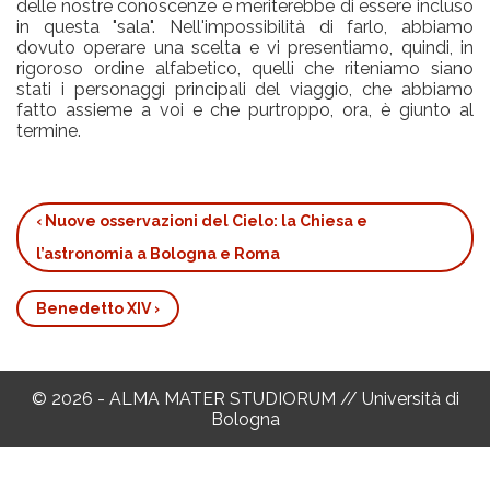
delle nostre conoscenze e meriterebbe di essere incluso
in questa "sala". Nell'impossibilità di farlo, abbiamo
dovuto operare una scelta e vi presentiamo, quindi, in
rigoroso ordine alfabetico, quelli che riteniamo siano
stati i personaggi principali del viaggio, che abbiamo
fatto assieme a voi e che purtroppo, ora, è giunto al
termine.
‹
Nuove osservazioni del Cielo: la Chiesa e
Book
l’astronomia a Bologna e Roma
traversal
links
Benedetto XIV
›
for
I
protagonisti
© 2026 - ALMA MATER STUDIORUM // Università di
di
Bologna
questa
storia