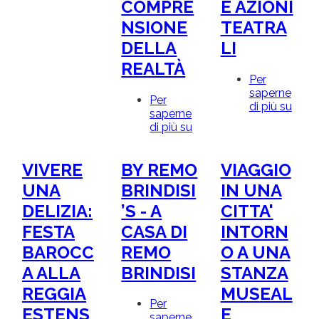
COMPRE
E AZIONI
NSIONE
TEATRA
DELLA
LI
REALTÀ
Per
saperne
Per
di più su
DAL
saperne
LIN
di più su
OLTRE
MAD
LA
ALL'
COPERTINA.
LET
VIVERE
BY REMO
VIAGGIO
L'ACCESSIBILITÀ
AD
ALLA
UNA
BRINDISI
IN UNA
ALT
LETTURA
VOC
DELIZIA:
’S - A
CITTA'
COME
FUME
STRUMENTO
FESTA
CASA DI
INTORN
CAN
DI
E
BAROCC
REMO
O A UNA
COMPRENSIONE
AZIO
DELLA
TEA
A ALLA
BRINDISI
STANZA
REALTÀ
REGGIA
MUSEAL
Per
ESTENS
E
saperne