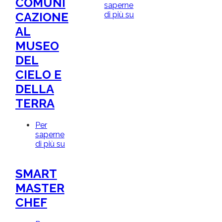
COMUNI
saperne
di più su
IL
CAZIONE
MAURIZIANO
AL
RITROVATO
TRA
MUSEO
SUGGESTIONE
DEL
E
MAGIA
CIELO E
DELLA
TERRA
Per
saperne
di più su
COMUNICARE
IN
…
SMART
BEACONS!!!
UNA
MASTER
NUOVA
CHEF
FRONTIERA
PER
LA