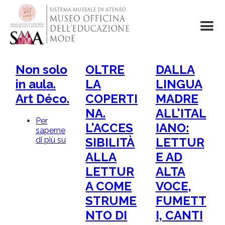
Salta
al
contenuto
principale
Non solo
OLTRE
DALLA
in aula.
LA
LINGUA
Art Déco.
COPERTI
MADRE
NA.
ALL'ITAL
Per
L'ACCES
IANO:
saperne
di più su
Non
SIBILITÀ
LETTUR
solo
ALLA
E AD
in
aula.
LETTUR
ALTA
Art
A COME
VOCE,
Déco.
STRUME
FUMETT
NTO DI
I, CANTI