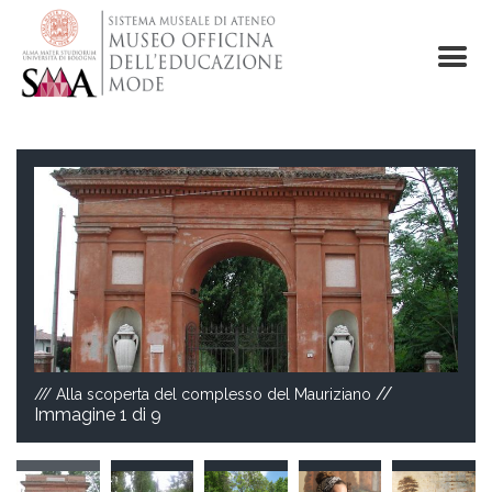
Salta
al
contenuto
principale
//
/// Alla scoperta del complesso del Mauriziano
Immagine
1
di 9