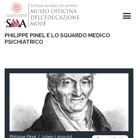
Salta
al
contenuto
principale
PHILIPPE PINEL E LO SGUARDO MEDICO
PSICHIATRICO
Philippe Pinel / Julien-Léopold