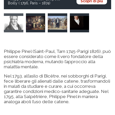
Scopri di più
Boilly ( 1796, Paris – 1874)
Philippe Pinel (Saint-Paul, Tarn 1745-Parigi 1826), può
essere considerato come il vero fondatore della
psichiatria moderna, mutando l’approccio alla
malattia mentale.
Nel 1793, all’asilo di Bicêtre, nei sobborghi di Parigi,
fece liberare gli alienati dalle catene, trasformandoli
in malati da studiare e curare, a cui occorreva
garantire condizioni medico-sanitarie adeguate. Nel
1795, alla Salpêtrière, Philippe Pinel in maniera
analoga abolì l’uso delle catene.