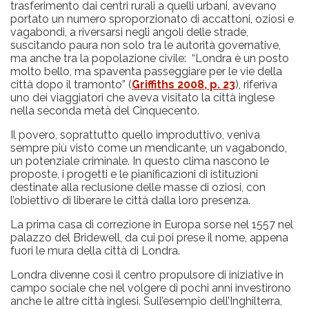
trasferimento dai centri rurali a quelli urbani, avevano
portato un numero sproporzionato di accattoni, oziosi e
vagabondi, a riversarsi negli angoli delle strade,
suscitando paura non solo tra le autorità governative,
ma anche tra la popolazione civile: “Londra è un posto
molto bello, ma spaventa passeggiare per le vie della
città dopo il tramonto” (
Griffiths 2008, p. 23
), riferiva
uno dei viaggiatori che aveva visitato la città inglese
nella seconda metà del Cinquecento.
Il povero, soprattutto quello improduttivo, veniva
sempre più visto come un mendicante, un vagabondo,
un potenziale criminale. In questo clima nascono le
proposte, i progetti e le pianificazioni di istituzioni
destinate alla reclusione delle masse di oziosi, con
l’obiettivo di liberare le città dalla loro presenza.
La prima casa di correzione in Europa sorse nel 1557 nel
palazzo del Bridewell, da cui poi prese il nome, appena
fuori le mura della città di Londra.
Londra divenne così il centro propulsore di iniziative in
campo sociale che nel volgere di pochi anni investirono
anche le altre città inglesi. Sull’esempio dell’Inghilterra,