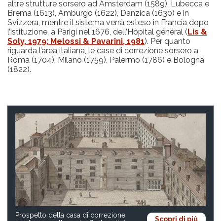
altre strutture sorsero ad Amsterdam (1589), Lubecca e
Brema (1613), Amburgo (1622), Danzica (1630) e in
Svizzera, mentre il sistema verrà esteso in Francia dopo
l’istituzione, a Parigi nel 1676, dell’Hôpital général (
Lis &
Soly, 1979; Melossi & Pavarini, 1981
). Per quanto
riguarda l’area italiana, le case di correzione sorsero a
Roma (1704), Milano (1759), Palermo (1786) e Bologna
(1822).
Prospetto della casa di correzione
Scopri di più