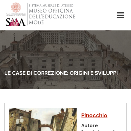
Salta
al
contenuto
principale
LE CASE DI CORREZIONE: ORIGINI E SVILUPPI
I
Pinocchio
m
m
Autore
a