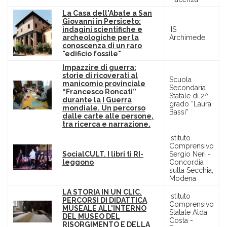
La Casa dell'Abate a San
Giovanni in Persiceto:
indagini scientifiche e
IIS
archeologiche per la
Archimede
conoscenza di un raro
"edificio fossile"
Impazzire di guerra:
storie di ricoverati al
Scuola
manicomio provinciale
Secondaria
“Francesco Roncati”
Statale di 2^
durante la I Guerra
grado “Laura
mondiale. Un percorso
Bassi”
dalle carte alle persone,
tra ricerca e narrazione.
Istituto
Comprensivo
SocialCULT. I libri ti RI-
Sergio Neri -
leggono
Concordia
sulla Secchia,
Modena
LA STORIA IN UN CLIC.
Istituto
PERCORSI DI DIDATTICA
Comprensivo
MUSEALE ALL'INTERNO
Statale Alda
DEL MUSEO DEL
Costa -
RISORGIMENTO E DELLA