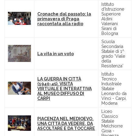
Istituto
d’Istruzione
Cronache dal passato: la
Superiore
primavera di Praga
Aldini
raccontata alla radio
Valeriani
Sirani di
Bologna
Scuola
Secondaria
Statale di 1^
La vita in un voto
grado 'Viale
della
Resistenza'
Istituto
LA GUERRA IN CITTÀ
Tecnico
(1940-45). VISITA
Industriale
VIRTUALE E INTERATTIVA
Statale
AL MUSEO DIFFUSO DI
Leonardo da
CARPI
Vinci - Carpi,
Modena
Liceo
Classico
PIACENZA NEL MEDIOEVO.
Statale
UNA CITTÀ DA VEDERE, DA
Melchiorre
ASCOLTARE E DA TOCCARE
Gioia -
Piacenza