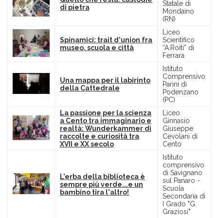
Statale di
di pietra
Mondaino
(RN)
Liceo
Spinamici: trait d'union fra
Scientifico
museo, scuola e città
“A.Roiti” di
Ferrara
Istituto
Comprensivo
Una mappa per il labirinto
Parini di
della Cattedrale
Podenzano
(PC)
La passione per la scienza
Liceo
a Cento tra immaginario e
Ginnasio
realtà: Wunderkammer di
Giuseppe
raccolte e curiosità tra
Cevolani di
XVII e XX secolo
Cento
Istituto
comprensivo
di Savignano
L'erba della biblioteca è
sul Panaro -
sempre più verde...e un
Scuola
bambino tira l'altro!
Secondaria di
I Grado "G.
Graziosi"