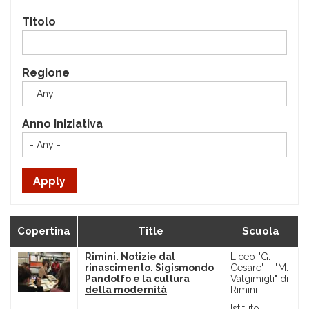
Titolo
Regione
Anno Iniziativa
Copertina
Title
Scuola
Rimini. Notizie dal
Liceo "G.
rinascimento. Sigismondo
Cesare" – "M.
Pandolfo e la cultura
Valgimigli" di
della modernità
Rimini
Istituto