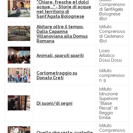
"Chiare, fresche et dolci
Comprensivo
acque..." - Storie di acque
di Sant’Agata
nel territorio di
Bolognese
Sant'Agata Bolognese
(Bo)
Abitare oltre il tempo.
Istituto
Dalla Capanna
Comprensivo
Villanoviana alla Domus
di Castenaso
Romana
(Bo)
Liceo
Animali, sparuti spariti
Artistico
Dossi Dossi
Istituto
Cortometraggio su
comprensivo
Donato Creti
n. 9
Istituto
Istruzione
Superiore
Di suoni/di segni
“Blaise
Pascal” di
Reggio
Emilia
Istituto
Comprensivo
Quello che resta: custodie