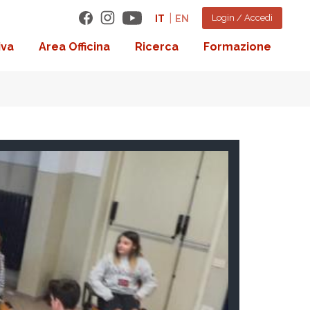
Login / Accedi
IT
EN
iva
Area Officina
Ricerca
Formazione