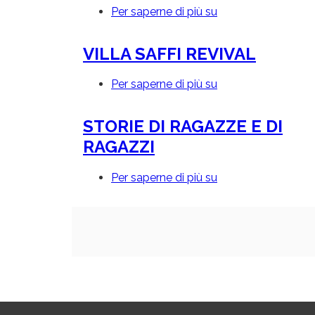
Per saperne di più su
VILLA
D'ESTE
DI
VILLA SAFFI REVIVAL
RIVALTA:
RACCONTO
DI
Per saperne di più su
VILLA
UN
SAFFI
RILIEVO
REVIVAL
ANNUNCIATO
STORIE DI RAGAZZE E DI
RAGAZZI
Per saperne di più su
STORIE
DI
RAGAZZE
E
DI
Paginazione
RAGAZZI