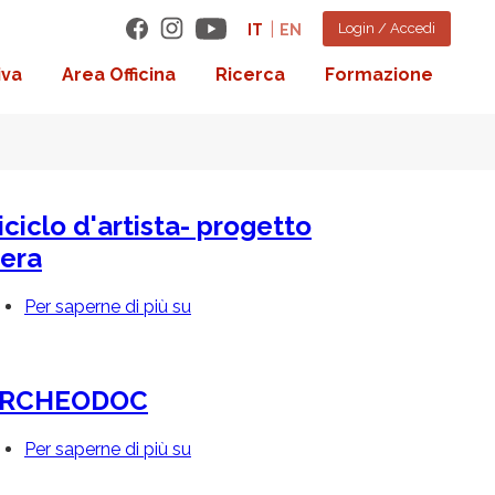
Login / Accedi
IT
EN
iva
Area Officina
Ricerca
Formazione
iciclo d'artista- progetto
era
Per saperne di più su
Riciclo
d'artista-
progetto
Hera
RCHEODOC
Per saperne di più su
ARCHEODOC