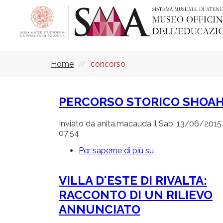
Salta
al
contenuto
principale
Home
concorso
Briciole
di
pane
PERCORSO STORICO SHOA
Inviato da
anita.macauda
il
Sab, 13/06/2015 
07:54
Per saperne di più su
PERCORSO
STORICO
SHOAH
VILLA D'ESTE DI RIVALTA:
RACCONTO DI UN RILIEVO
ANNUNCIATO