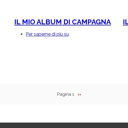
BOSCO
IL MIO ALBUM DI CAMPAGNA
I
Per saperne di più su
IL
MIO
ALBUM
DI
CAMPAGNA
Pagina 1
Pagina
››
successiva