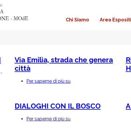
Chi Siamo
Area Esposit
Navigazione
principale
H
Via Emilia, strada che genera
R
città
H
-
Per saperne di più su
Via
Emilia,
strada
che
genera
DIALOGHI CON IL BOSCO
A
città
Per saperne di più su
DIALOGHI
CON
IL