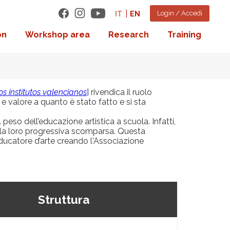
Login / Accedi
IT
EN
on
Workshop area
Research
Training
s institutos valencianos
] rivendica il ruolo
à e valore a quanto è stato fatto e si sta
peso dell’educazione artistica a scuola. Infatti,
 alla loro progressiva scomparsa. Questa
l’educatore d’arte creando l'Associazione
Struttura