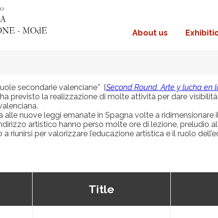
About us
Exhibiti
Navigazione
principale
scuole secondarie valenciane
"
[
Second Round. Arte y lucha en lo
a previsto la realizzazione di molte attività per dare visibilit
valenciana.
a alle nuove leggi emanate in Spagna volte a ridimensionare il 
n indirizzo artistico hanno perso molte ore di lezione, preludio
a riunirsi per valorizzare l’educazione artistica e il ruolo del
Title