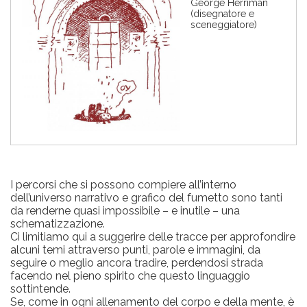
George Herriman
g
(disegnatore e
i
sceneggiatore)
n
e
I percorsi che si possono compiere all’interno
dell’universo narrativo e grafico del fumetto sono tanti
da renderne quasi impossibile – e inutile – una
schematizzazione.
Ci limitiamo qui a suggerire delle tracce per approfondire
alcuni temi attraverso punti, parole e immagini, da
seguire o meglio ancora tradire, perdendosi strada
facendo nel pieno spirito che questo linguaggio
sottintende.
Se, come in ogni allenamento del corpo e della mente, è