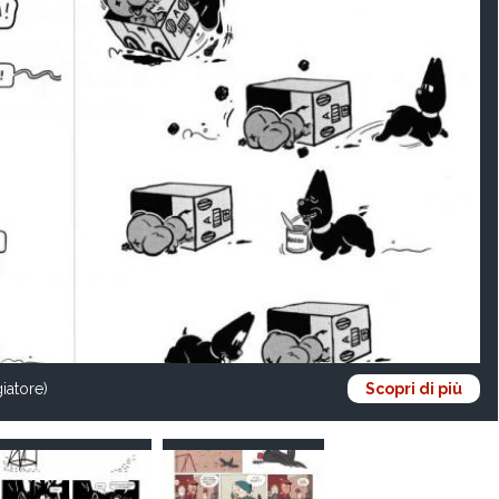
iatore)
Scopri di più