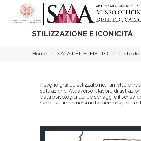
Salta
al
contenuto
principale
STILIZZAZIONE E ICONICITÀ
Home
SALA DEL FUMETTO
L'arte de
Briciole
di
pane
Il segno grafico stilizzato nel fumetto è fru
sottrazione. Attraverso il lavoro di astrazio
tratti psicologici dei personaggi e il senso d
vanno ad imprimersi nella memoria per costr