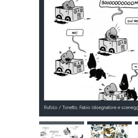
Rufolo / Tonetto, Fabio (disegnatore e scenegg