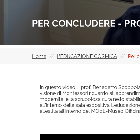
PER CONCLUDERE - PR
Home
L’EDUCAZIONE COSMICA
Per c
Briciole
di
pane
In questo video, il prof. Benedetto Scoppol
visione di Montessori riguardo all'apprendim
modernità, e la scrupolosa cura nello stabilir
all'interno della sala espositiva L'educazi
allestita all'interno del MOdE-Museo Officin