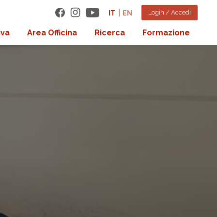
Login / Accedi
IT
EN
iva
Area Officina
Ricerca
Formazione