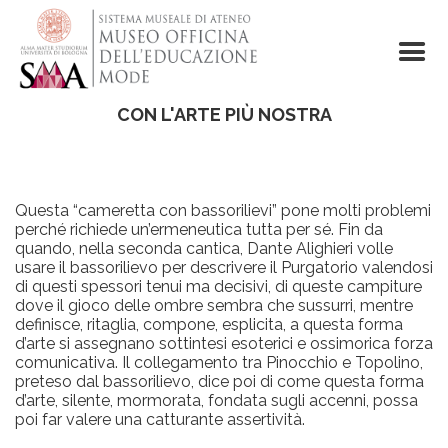
Salta
al
contenuto
principale
CON L'ARTE PIÙ NOSTRA
Questa “cameretta con bassorilievi” pone molti problemi
perché richiede un’ermeneutica tutta per sé. Fin da
quando, nella seconda cantica, Dante Alighieri volle
usare il bassorilievo per descrivere il Purgatorio valendosi
di questi spessori tenui ma decisivi, di queste campiture
dove il gioco delle ombre sembra che sussurri, mentre
definisce, ritaglia, compone, esplicita, a questa forma
d’arte si assegnano sottintesi esoterici e ossimorica forza
comunicativa. Il collegamento tra Pinocchio e Topolino,
preteso dal bassorilievo, dice poi di come questa forma
d’arte, silente, mormorata, fondata sugli accenni, possa
poi far valere una catturante assertività.