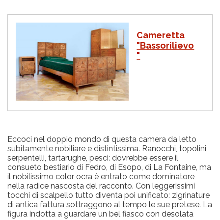
I
Cameretta
m
"Bassorilievo
m
"
a
g
i
n
e
Eccoci nel doppio mondo di questa camera da letto
subitamente nobiliare e distintissima. Ranocchi, topolini,
serpentelli, tartarughe, pesci: dovrebbe essere il
consueto bestiario di Fedro, di Esopo, di La Fontaine, ma
il nobilissimo color ocra è entrato come dominatore
nella radice nascosta del racconto. Con leggerissimi
tocchi di scalpello tutto diventa poi unificato: zigrinature
di antica fattura sottraggono al tempo le sue pretese. La
figura indotta a guardare un bel fiasco con desolata