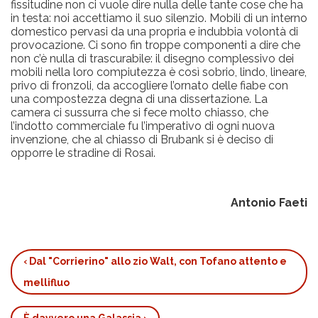
fissitudine non ci vuole dire nulla delle tante cose che ha
in testa: noi accettiamo il suo silenzio. Mobili di un interno
domestico pervasi da una propria e indubbia volontà di
provocazione. Ci sono fin troppe componenti a dire che
non c’è nulla di trascurabile: il disegno complessivo dei
mobili nella loro compiutezza è così sobrio, lindo, lineare,
privo di fronzoli, da accogliere l’ornato delle fiabe con
una compostezza degna di una dissertazione. La
camera ci sussurra che si fece molto chiasso, che
l’indotto commerciale fu l’imperativo di ogni nuova
invenzione, che al chiasso di Brubank si è deciso di
opporre le stradine di Rosai.
Antonio Faeti
‹
Dal "Corrierino" allo zio Walt, con Tofano attento e
Link
mellifluo
di
attraversamento