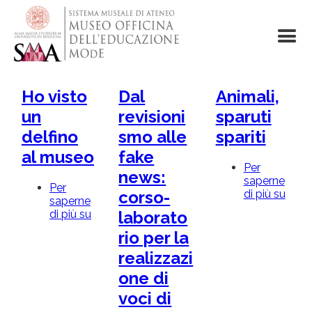
Salta
al
contenuto
principale
Ho visto
Dal
Animali,
un
revisioni
sparuti
delfino
smo alle
spariti
al museo
fake
Per
news:
saperne
Per
di più su
Anima
corso-
saperne
sparu
di più su
Ho
laborato
sparit
visto
rio per la
un
delfino
realizzazi
al
one di
museo
voci di