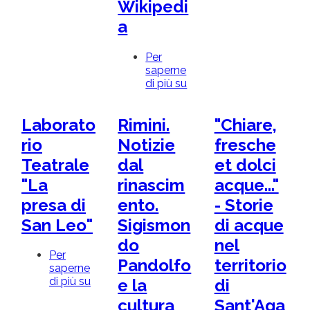
Wikipedi
a
Per
saperne
di più su
Dal
revisionismo
alle
Laborato
Rimini.
"Chiare,
fake
news:
rio
Notizie
fresche
corso-
Teatrale
dal
et dolci
laboratorio
per
"La
rinascim
acque..."
la
presa di
ento.
- Storie
realizzazione
di
San Leo"
Sigismon
di acque
voci
di
do
nel
Wikipedia
Per
Pandolfo
territorio
saperne
di più su
Laboratorio
e la
di
Teatrale
cultura
Sant'Aga
"La