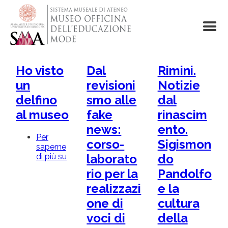
Salta
al
contenuto
principale
Ho visto
Dal
Rimini.
un
revisioni
Notizie
delfino
smo alle
dal
al museo
fake
rinascim
news:
ento.
Per
corso-
Sigismon
saperne
di più su
Ho
laborato
do
visto
rio per la
Pandolfo
un
delfino
realizzazi
e la
al
one di
cultura
museo
voci di
della