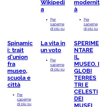
Wikipedi
modernit
a
à
Per
Per
saperne
saperne
di più su
Dal
di più su
Rimin
revisionismo
Notiz
alle
dal
Spinamic
La vita in
SPERIME
fake
rinas
news:
Sigi
i: trait
un voto
NTARE
corso-
Pand
d'union
IL
laboratorio
e
Per
per
la
fra
MUSEO. I
saperne
la
cultu
di più su
La
museo,
GLOBI
realizzazione
della
vita
di
mode
scuola e
TERRES
in
voci
un
di
città
TRI E
voto
Wikipedia
CELESTI
Per
DEI
saperne
di più su
Spinamici:
MUSEI