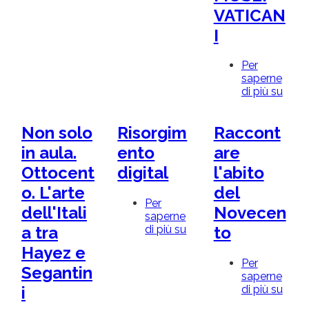
trait
VATICAN
d'union
fra
I
museo,
scuola
Per
e
saperne
città
di più su
SPE
IL
MUS
Non solo
Risorgim
Raccont
I
GLO
in aula.
ento
are
TER
Ottocent
digital
l'abito
E
CELE
o. L'arte
del
DEI
Per
dell'Itali
Novecen
MUS
saperne
VATI
di più su
Risorgimento
a tra
to
digital
Hayez e
Per
Segantin
saperne
di più su
Racc
i
l'abi