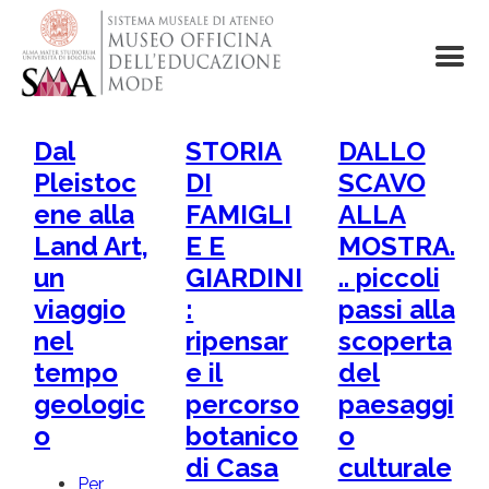
Salta
al
contenuto
principale
Dal
STORIA
DALLO
Pleistoc
DI
SCAVO
ene alla
FAMIGLI
ALLA
Land Art,
E E
MOSTRA.
un
GIARDINI
.. piccoli
viaggio
:
passi alla
nel
ripensar
scoperta
tempo
e il
del
geologic
percorso
paesaggi
o
botanico
o
di Casa
culturale
Per