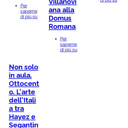
di più su
MIM
Villanovi
di
-
Per
Sant
ana alla
Mus
saperne
Bolo
in
di più su
Quello
Domus
Musi
che
Romana
resta:
custodie
di
Per
pietra
saperne
di più su
Abitare
oltre
il
Non solo
tempo.
Dalla
in aula.
Capanna
Ottocent
Villanoviana
alla
o. L'arte
Domus
dell'Itali
Romana
a tra
Hayez e
Segantin