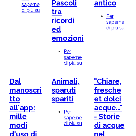
Pascoli
antico
saperne
di più su
Dal
tra
Pleistocene
Per
ricordi
alla
saperne
Land
di più su
DAL
ed
Art,
SCA
emozioni
un
ALL
viaggio
MOST
nel
picco
Per
tempo
passi
saperne
geologico
alla
di più su
STORIA
scop
DI
del
FAMIGLIE
Dal
Animali,
"Chiare,
paes
E
cultu
GIARDINI:
manoscri
sparuti
fresche
antic
ripensare
tto
spariti
et dolci
il
percorso
all'app:
acque..."
botanico
Per
mille
- Storie
di
saperne
Casa
di più su
Animali,
modi
di acque
Pascoli
sparuti
tra
d'uso di
nel
spariti