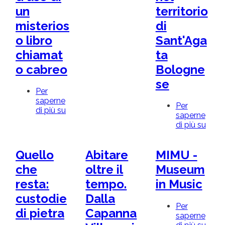
ricordi
un
territorio
ed
emozioni
misterios
di
o libro
Sant'Aga
chiamat
ta
o cabreo
Bologne
se
Per
saperne
Per
di più su
Dal
saperne
manoscritto
di più su
"Chia
all'app:
fres
mille
et
modi
Quello
Abitare
MIMU -
dolci
d'uso
acque.
che
oltre il
Museum
di
-
un
resta:
tempo.
in Music
Stori
misterioso
di
custodie
Dalla
libro
acqu
chiamato
Per
di pietra
Capanna
nel
cabreo
saperne
territ