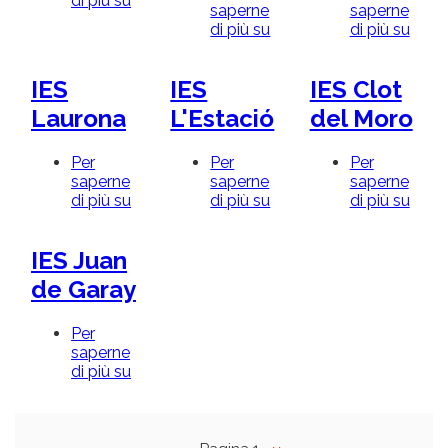
di più su
IES
saperne
saperne
Benlliure
di più su
IES
di più su
IES
Número
Tiran
1
lo
IES
IES
IES Clot
Blan
Laurona
L'Estació
del Moro
Per
Per
Per
saperne
saperne
saperne
di più su
IES
di più su
IES
di più su
IES
Laurona
L'Estació
Clot
del
IES Juan
Mor
de Garay
Per
saperne
di più su
IES
Juan
de
Garay