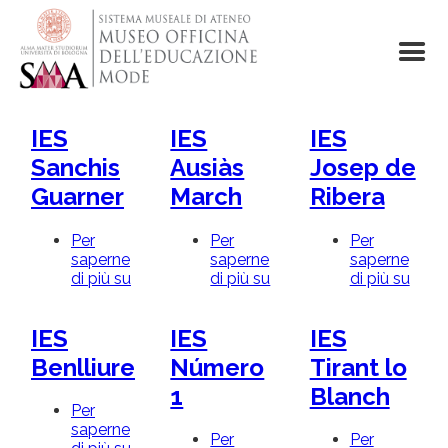
Salta
al
contenuto
principale
IES
IES
IES
Sanchis
Ausiàs
Josep de
Guarner
March
Ribera
Per
Per
Per
saperne
saperne
saperne
di più su
IES
di più su
IES
di più su
IES
Sanchis
Ausiàs
Jose
Guarner
March
de
IES
IES
IES
Ribe
Benlliure
Número
Tirant lo
1
Blanch
Per
saperne
Per
Per