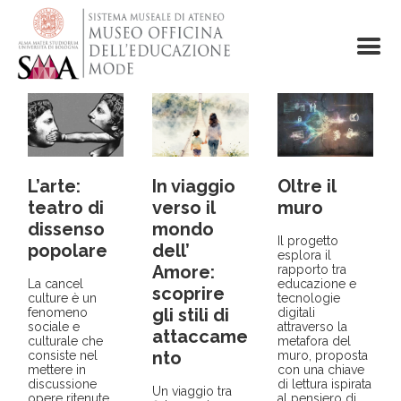
Salta
al
contenuto
principale
L’arte:
In viaggio
Oltre il
teatro di
verso il
muro
dissenso
mondo
Il progetto
popolare
dell’
esplora il
Amore:
rapporto tra
La cancel
educazione e
scoprire
culture è un
tecnologie
gli stili di
fenomeno
digitali
sociale e
attraverso la
attaccame
culturale che
metafora del
nto
consiste nel
muro, proposta
mettere in
con una chiave
discussione
di lettura ispirata
Un viaggio tra
opere ritenute
al pensiero di