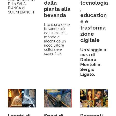
dalla
tecnologia
E: La SALA
pianta alla
,
BIANCA di
SUONI BIANCHI
bevanda
educazion
e e
Il tè è una delle
trasforma
bevande più
zione
consumate al
mondo e
digitale
racchiude un
ricco valore
culturale e
Un viaggio a
scientifico.
cura di
Debora
Montoli e
Sergio
Ligato.
I papiri di
Spazi di
Racconti