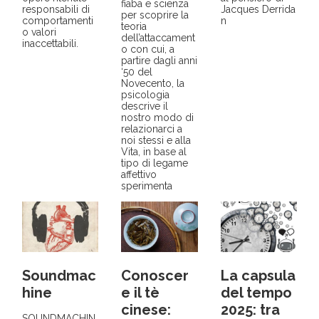
fiaba e scienza
responsabili di
Jacques Derrida
per scoprire la
comportamenti
n
teoria
o valori
dell’attaccament
inaccettabili.
o con cui, a
partire dagli anni
‘50 del
Novecento, la
psicologia
descrive il
nostro modo di
relazionarci a
noi stessi e alla
Vita, in base al
tipo di legame
affettivo
sperimenta
Soundmac
Conoscer
La capsula
hine
e il tè
del tempo
cinese:
2025: tra
SOUNDMACHIN