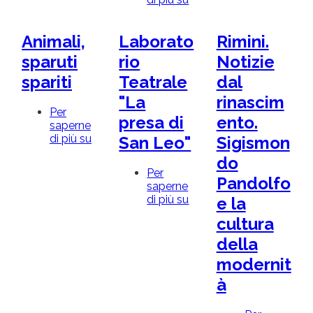
SHOAH
PER
CARTE
Animali,
Laborato
Rimini.
E
PER
sparuti
rio
Notizie
MARI
spariti
Teatrale
dal
"La
rinascim
Per
presa di
ento.
saperne
di più su
Animali,
San Leo"
Sigismon
sparuti
do
spariti
Per
Pandolfo
saperne
di più su
Laboratorio
e la
Teatrale
cultura
"La
presa
della
di
modernit
San
Leo"
à