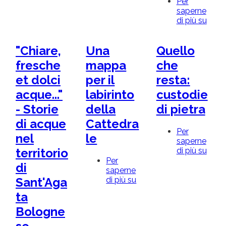
Per
saperne
di più su
Rimin
Notiz
dal
"Chiare,
Una
Quello
rinas
Sigi
fresche
mappa
che
Pand
et dolci
per il
resta:
e
la
acque..."
labirinto
custodie
cultu
- Storie
della
di pietra
della
mode
di acque
Cattedra
Per
nel
le
saperne
di più su
Quel
territorio
che
Per
di
resta
saperne
cust
di più su
Una
Sant'Aga
di
mappa
ta
pietr
per
il
Bologne
labirinto