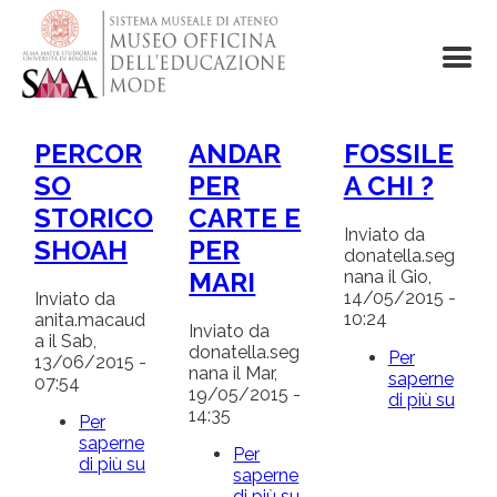
Salta
al
contenuto
principale
PERCOR
ANDAR
FOSSILE
SO
PER
A CHI ?
STORICO
CARTE E
Inviato da
SHOAH
PER
donatella.seg
nana
il
Gio,
MARI
14/05/2015 -
Inviato da
10:24
anita.macaud
Inviato da
a
il
Sab,
donatella.seg
Per
13/06/2015 -
nana
il
Mar,
saperne
07:54
19/05/2015 -
di più su
FOSS
14:35
A
Per
CHI
saperne
Per
?
di più su
PERCORSO
saperne
STORICO
di più su
ANDAR