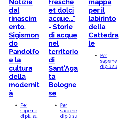
Notizie
fresche
mappa
San
dal
et dolci
per il
Leo"
rinascim
acque..."
labirinto
ento.
- Storie
della
Sigismon
di acque
Cattedra
do
nel
le
Pandolfo
territorio
Per
e la
di
saperne
di più su
Una
cultura
Sant'Aga
map
della
ta
per
il
modernit
Bologne
labir
à
se
della
Catt
Per
Per
saperne
saperne
di più su
Rimini.
di più su
"Chiare,
Notizie
fresche
dal
et