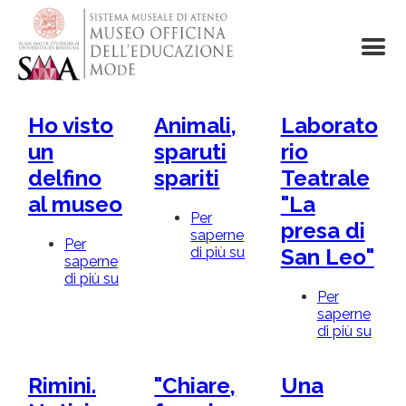
Salta
al
contenuto
principale
Ho visto
Animali,
Laborato
un
sparuti
rio
delfino
spariti
Teatrale
al museo
"La
Per
presa di
saperne
Per
di più su
Animali,
San Leo"
saperne
sparuti
di più su
Ho
spariti
visto
Per
un
saperne
delfino
di più su
Labo
al
Teatr
museo
"La
Rimini.
"Chiare,
Una
pres
di