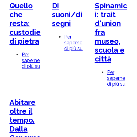
Quello
Di
Spinamic
rinascimento.
dolci
Sigismondo
acque..."
che
suoni/di
i: trait
Pandolfo
-
resta:
segni
d'union
e
Storie
la
di
custodie
fra
cultura
acque
Per
di pietra
museo,
della
nel
saperne
modernità
territorio
di più su
Di
scuola e
di
suoni/di
Per
Sant'Agata
città
segni
saperne
Bolognese
di più su
Quello
che
Per
resta:
saperne
custodie
di più su
Spina
di
trait
pietra
d'uni
Abitare
fra
muse
oltre il
scuo
tempo.
e
città
Dalla