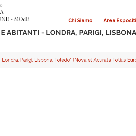
Chi Siamo
Area Esposit
Navigazione
principale
E ABITANTI - LONDRA, PARIGI, LISBON
 - Londra, Parigi, Lisbona, Toledo” (Nova et Acurata Totius Eu