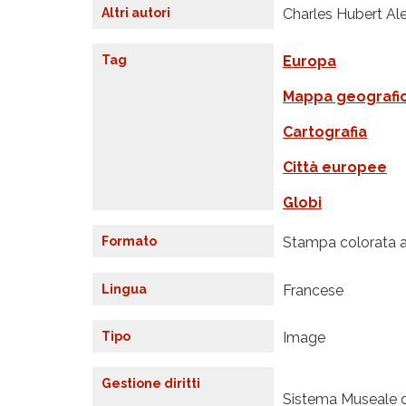
Altri autori
Charles Hubert Ale
Tag
Europa
Mappa geografi
Cartografia
Città europee
Globi
Formato
Stampa colorata a
Lingua
Francese
Tipo
Image
Gestione diritti
Sistema Museale d