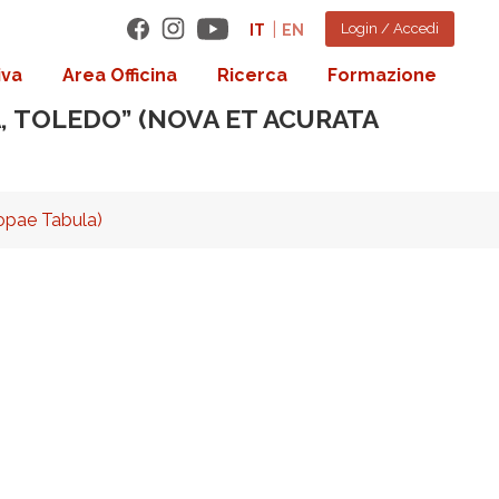
Login / Accedi
IT
EN
iva
Area Officina
Ricerca
Formazione
A, TOLEDO” (NOVA ET ACURATA
ropae Tabula)