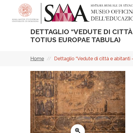
Salta
al
contenuto
principale
DETTAGLIO “VEDUTE DI CITTÀ 
TOTIUS EUROPAE TABULA)
Home
Dettaglio “Vedute di città e abitanti
Briciole
di
pane