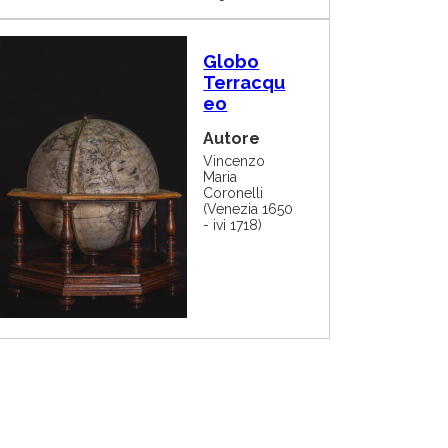
I
Globo
m
Terracqu
m
eo
a
g
Autore
i
n
Vincenzo
Maria
e
Coronelli
(Venezia 1650
- ivi 1718)