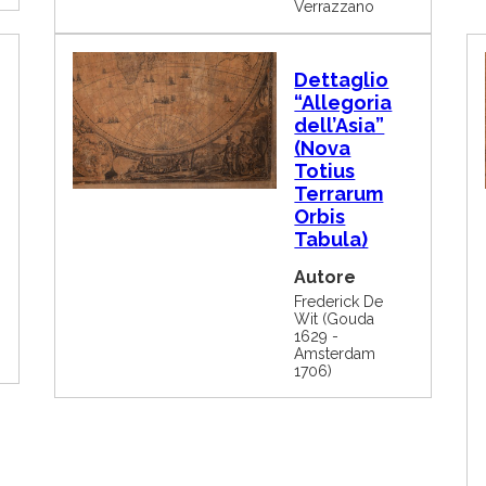
Verrazzano
I
Dettaglio
m
“Allegoria
m
dell’Asia”
a
g
(Nova
i
Totius
n
Terrarum
e
Orbis
Tabula)
Autore
Frederick De
Wit (Gouda
1629 -
Amsterdam
1706)