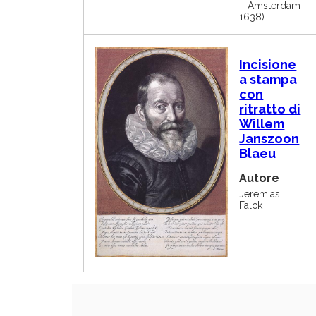
– Amsterdam
1638)
I
Incisione
m
a stampa
m
con
a
g
ritratto di
i
Willem
n
Janszoon
e
Blaeu
Autore
Jeremias
Falck
Paginazione