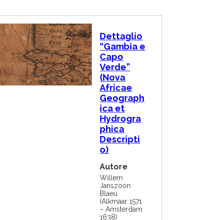
I
Dettaglio
m
“Gambia e
m
Capo
a
g
Verde”
i
(Nova
n
Africae
e
Geograph
ica et
Hydrogra
phica
Descripti
o)
Autore
Willem
Janszoon
Blaeu
(Alkmaar 1571
– Amsterdam
1638)