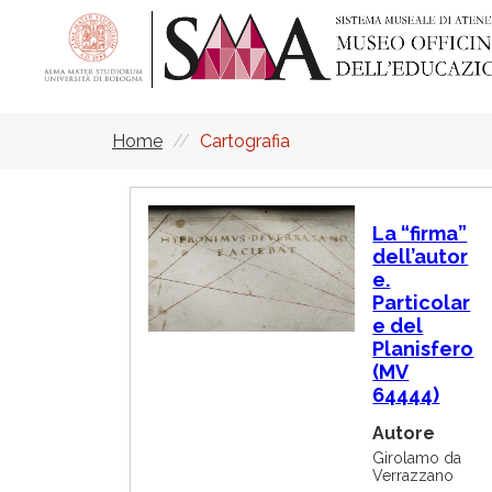
Salta
al
contenuto
principale
Home
Cartografia
Briciole
di
pane
I
La “firma”
m
dell’autor
m
e.
a
g
Particolar
i
e del
n
Planisfero
e
(MV
64444)
Autore
Girolamo da
Verrazzano