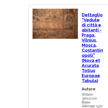
I
Dettaglio
m
“Vedute
m
di città e
a
g
abitanti -
i
Praga,
n
Vilnius,
e
Mosca,
Costantin
opoli”
(Nova et
Acurata
Totius
Europae
Tabula)
Autore
Willem
Janszoon
Blaeu
(Alkmaar 1571