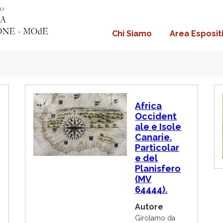
Chi Siamo
Area Esposit
Navigazione
principale
I
Africa
m
Occident
m
ale e Isole
a
g
Canarie.
i
Particolar
n
e del
e
Planisfero
(MV
64444).
Autore
Girolamo da