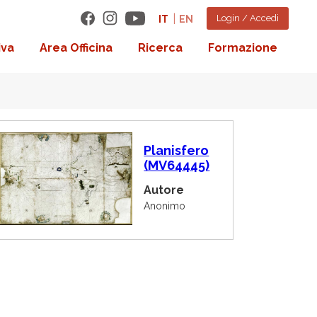
Login / Accedi
IT
EN
iva
Area Officina
Ricerca
Formazione
I
Planisfero
m
(MV64445)
m
a
Autore
g
i
Anonimo
n
e