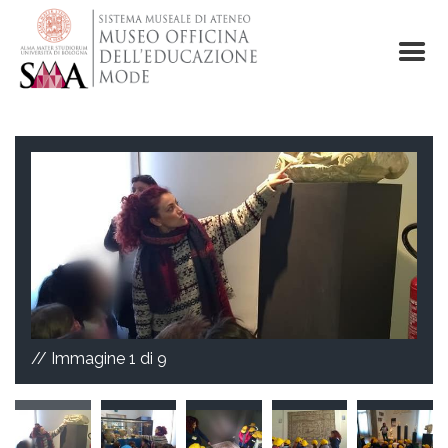
Salta
al
contenuto
principale
// Immagine
1
di 9