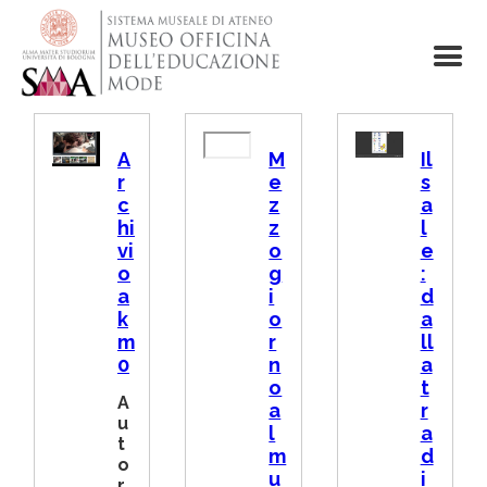
Salta
al
contenuto
principale
I
R
I
A
M
Il
m
e
m
r
e
s
m
m
m
c
z
a
a
o
a
g
t
g
hi
z
l
i
e
i
vi
o
e
n
v
n
o
g
:
e
i
e
a
i
d
d
k
o
a
e
m
r
ll
o
0
n
a
U
o
t
R
A
a
r
L
u
l
a
t
m
d
o
u
i
r