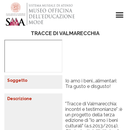
Salta
al
contenuto
principale
TRACCE DI VALMARECCHIA
R
e
m
o
t
e
v
i
Soggetto
Io amo i beni...alimentari:
d
Tra gusto e disgusto!
e
o
U
Descrizione
R
"Tracce di Valmarecchia:
L
incontri e testimonianze" :è
un progetto della terza
edizione di "Io amo i beni
culturali" (a.s.2013/2014).