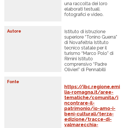
una raccolta dei loro
elaborati testuali,
fotografici e video.
Autore
Istituto di istruzione
superiore “Tonino Guerra”
di Novafeltria Istituto
tecnico statale per il
turismo “Marco Polo” di
Rimini Istituto
comprensivo “Padre
Olivieri” di Pennabilli
Fonte
https://ibc.regione.emi
lia-romagna.it/aree-
tematiche/comunita/i
ncontrare-il-
patrimonio/io-amo-i-
beni-culturali/terza-
edizione/tracce-di-
valmarecchia-