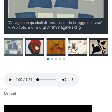
"Collage con quadrati disposti secondo la legge del caso",
// Immagine
1
di 9
H. Arp (foto: moma.org)
Munari