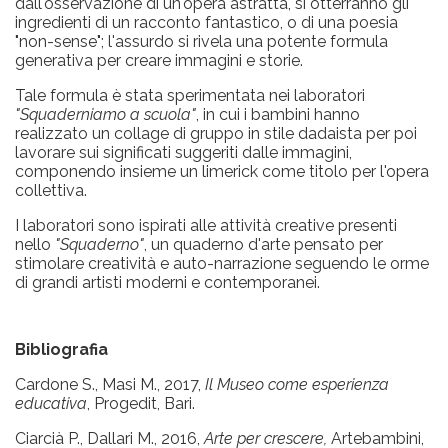
dall'osservazione di un'opera astratta, si otterranno gli
ingredienti di un racconto fantastico, o di una poesia
"non-sense"; l'assurdo si rivela una potente formula
generativa per creare immagini e storie.
Tale formula è stata sperimentata nei laboratori
"Squaderniamo a scuola"
, in cui i bambini hanno
realizzato un collage di gruppo in stile dadaista per poi
lavorare sui significati suggeriti dalle immagini,
componendo insieme un limerick come titolo per l'opera
collettiva.
I laboratori sono ispirati alle attività creative presenti
nello
"Squaderno"
, un quaderno d'arte pensato per
stimolare creatività e auto-narrazione seguendo le orme
di grandi artisti moderni e contemporanei.
Bibliografia
Cardone S., Masi M., 2017,
Il Museo come esperienza
educativa
, Progedit, Bari.
Ciarcià P., Dallari M., 2016,
Arte per crescere,
Artebambini,