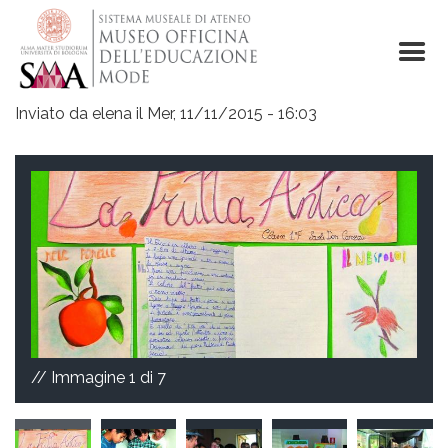
Salta
al
contenuto
principale
Inviato da
elena
il
Mer, 11/11/2015 - 16:03
// Immagine
1
di 7