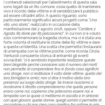
I contenuti selezionati per l'allestimento di questa sala
sono legati da un filo comune, ossia quello di mantenere
vivo il ricordo delle vittime e di sensibilizzare il pubblico
ad essere cittadini attivi. A questo riguardo, sono
particolarmente significativi alcuni progetti come
"Una
vita, una storia"
, realizzato in occasione della
manifestazione del 2 agosto 2016, oppure
"Cantiere 2
Agosto. 85 storie per 85 palcoscenici"
, in cui non si è voluto
solo commemorare la tragedia storica, ma vi è stata una
forte volontà di restituire le storie delle 85 vittime e dare
a queste un'identità. Una scelta che permette l'instaurarsi
di un'empatia con le vittime poiché, come ricorda Cinzia
Venturoli consulente storica di entrambi gli eventi
sovracitati:
"ci è sembrato importante realizzare queste
brevi biografie perché conoscere solo il numero dei morti
non permette di comprendere fino in fondo cosa significhi
una strage, non ci restituisce il volto delle vittime, quello dei
loro famigliari e amici, non ci dice il motivo della loro
presenza sul luogo della strage. Se invece riusciamo a
ricostruirne il ritratto comprenderemo che quelle persone
erano come noi, capiremo che potevamo essere noi, e
l’empatia con la quale ci mettiamo in ascolto e in sintonia
con quei giovani, quelle donne, quegli uomini ci permette di
raccontare a chi non c’era cosa significa far saltare in aria