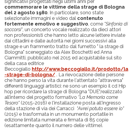
significativi progettati negli ultimi anni per
commemorare le vittime della strage di Bologna
del 2 agosto 1980
. In particolare, sono state
selezionate immagini e video dal
contenuto
fortemente emotivo e suggestivo
, come
"Sinfonia di
soccorsi"
, un concerto vocale realizzato da dieci attori
non professionisti che hanno letto alcune lettere inviate
dai cittadini e dalle autorità nei giorni successivi alla
strage e un frammento tratto dal fumetto " la strage di
Bologna" sceneggiato da Alex Boschetti ed Anna
Ciammitti, pubblicato nel 2015 ed acquistabile sul sito
della casa editrice
Beccogiallo
http://www.beccogiallo.it/prodotto/la
-strage-di-bologna/
. La rievocazione delle persone
che hanno perso la vita durante l'attentato "attraversa"
differenti linguaggi artistici: ne sono un esempio il cd Hip
hop per ricordare la strage di Bologna "DUE",realizzato
all’interno del progetto formativo
"La Memoria come
Tesoro"
(2015-2016) e l'installazione posta all'ingresso
della stazione di via dei Carracci
"Avrei potuto essere io"
(2015) e trasformata in un monumento portatile in
edizione limitata numerata e firmata di 85 copie
(esattamente quanto il numero delle vittime).