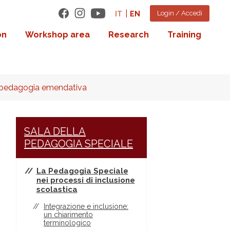
Login / Accedi
IT
EN
on
Workshop area
Research
Training
la pedagogia emendativa
SALA DELLA
PEDAGOGIA SPECIALE
La Pedagogia Speciale
nei processi di inclusione
scolastica
Integrazione e inclusione:
un chiarimento
terminologico