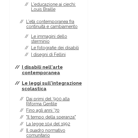
L'educazione ai ciechi:
Louis Braille
L'età contemporanea fra
continuità e cambiamento
Le immagini dello
sterminio
Le fotografie dei disabili
I disegni di Fellini
I disabili nell'arte
contemporanea
Le leggi sull'integrazione
scolastica
Dai primi del '900 alla
Riforma Gentile
Fino agli anni '70
"Il tempo della speranza"
La legge 104 del 1992
Il quadro normativo
comunitario