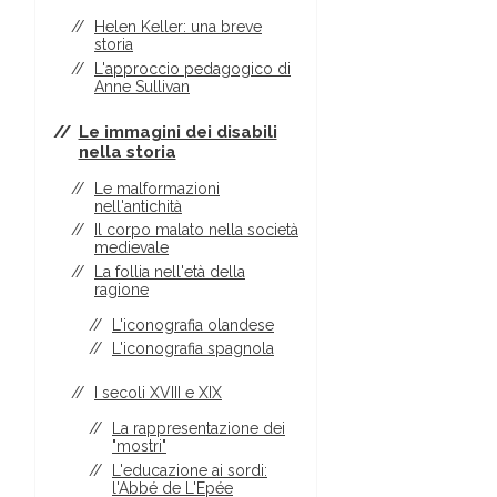
Helen Keller: una breve
storia
L'approccio pedagogico di
Anne Sullivan
Le immagini dei disabili
nella storia
Le malformazioni
nell'antichità
Il corpo malato nella società
medievale
La follia nell'età della
ragione
L'iconografia olandese
L'iconografia spagnola
I secoli XVIII e XIX
La rappresentazione dei
"mostri"
L'educazione ai sordi:
l'Abbé de L'Epée