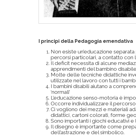
I principi della Pedagogia emendativa
Non esiste un’educazione separata p
percorsi particolari, a contatto con 
Il deficit necessita di alcune mediaz
apprendimenti del bambino disabile
Molte delle tecniche didattiche inv
utilizzate nel lavoro con tutti i bambi
I bambini disabili aiutano a compre
‘normali’
L’educazione senso-motoria è impor
Occorre individualizzare il percors
Ci vogliono dei mezzi e materiali ada
didattici, cartoni colorati, forme g
Sono importanti i giochi educativi e l
Il disegno è importante come prepar
dell’astrazione e del simbolico.