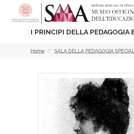
Skip
to
main
content
I PRINCIPI DELLA PEDAGOGIA
Home
SALA DELLA PEDAGOGIA SPECIA
Breadcrumb
I
m
m
a
g
i
n
e