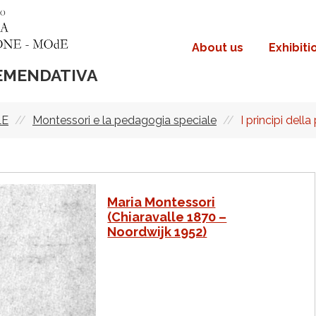
About us
Exhibiti
Navigazione
principale
 EMENDATIVA
LE
Montessori e la pedagogia speciale
I principi del
Maria Montessori
(Chiaravalle 1870 –
Noordwijk 1952)