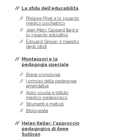
La sfida dell'educabilità
Philippe Pinel e lo sguardo
medico psichiatrico
Jean-Marc Gaspard Itard e
lo sguardo educativo
Édouard Séguin: il maestro
degli idioti
Montessori e la
pedagogia speciale
Breve cronologia
I principi della pedagogia
emendativa
Asilo-scuola e Istituto
medico-pedagogico
Strumenti e metodi
Bibliografia
Helen Keller: l'approccio
pedagogico di Anne
Sullivan