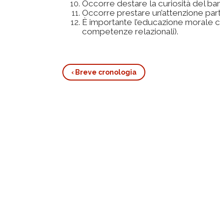
Occorre destare la curiosità del ba
Occorre prestare un’attenzione part
È importante l’educazione morale ci
competenze relazionali).
‹
Breve cronologia
Book
traversal
links
for
I
principi
della
pedagogia
emendativa