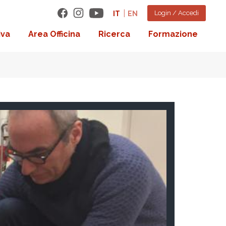
Login / Accedi
IT
EN
iva
Area Officina
Ricerca
Formazione