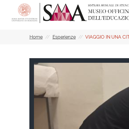
Salta
al
contenuto
principale
Home
Esperienze
VIAGGIO IN UNA C
Briciole
di
pane