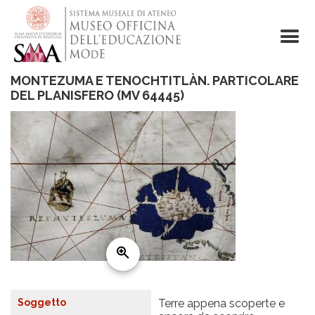
Skip
to
main
content
MONTEZUMA E TENOCHTITLÀN. PARTICOLARE
DEL PLANISFERO (MV 64445)
Soggetto
Terre appena scoperte e