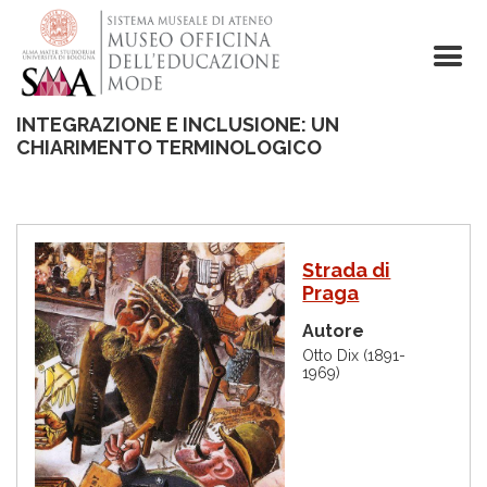
Skip
to
main
content
INTEGRAZIONE E INCLUSIONE: UN
CHIARIMENTO TERMINOLOGICO
I
Strada di
m
Praga
m
a
Autore
g
i
Otto Dix (1891-
1969)
n
e