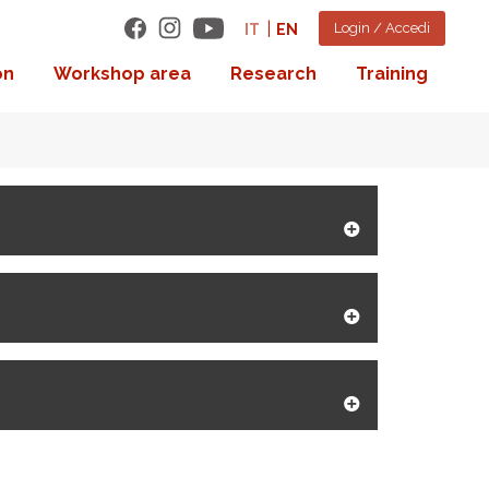
Login / Accedi
IT
EN
on
Workshop area
Research
Training