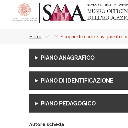
Skip
to
main
content
Home
Scoprire le carte: navigare il 
Breadcrumb
PIANO ANAGRAFICO
PIANO DI IDENTIFICAZIONE
PIANO PEDAGOGICO
Autore scheda