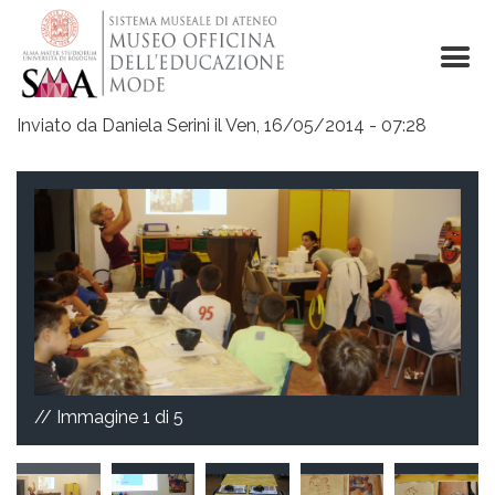
Salta
al
contenuto
principale
Inviato da
Daniela Serini
il
Ven, 16/05/2014 - 07:28
// Immagine
1
di 5