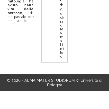
mitologia ha
e
avuto nella
vita delle
C
persone
, sia
o
nel passato che
ok
nel presente.
in
g
M
a
m
a
Li
mi
te
d
© 2026 - ALMA MATER STUDIORUM // Università di
Bologna