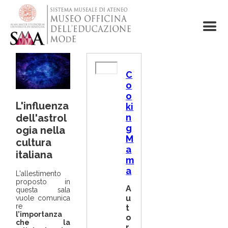
Salta
al
contenuto
principale
R
C
e
o
m
o
o
L'influenza
t
ki
e
n
dell'astrol
v
g
ogia nella
i
M
cultura
d
a
e
italiana
m
o
a
U
L'allestimento
proposto in
R
A
questa sala
L
u
vuole comunica
re
t
l’importanza
o
che la
r