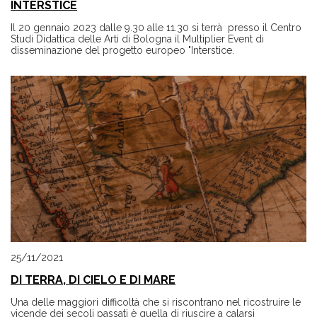
INTERSTICE
Il 20 gennaio 2023 dalle 9.30 alle 11.30 si terrà presso il Centro
Studi Didattica delle Arti di Bologna il Multiplier Event di
disseminazione del progetto europeo "Interstice.
25/11/2021
DI TERRA, DI CIELO E DI MARE
Una delle maggiori difficoltà che si riscontrano nel ricostruire le
vicende dei secoli passati è quella di riuscire a calarsi