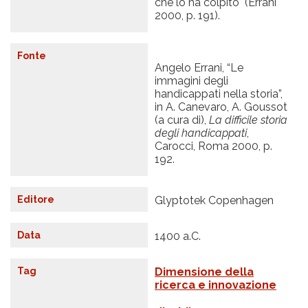
che lo ha colpito" (Errani
2000, p. 191).
Fonte
Angelo Errani, “Le
immagini degli
handicappati nella storia”,
in A. Canevaro, A. Goussot
(a cura di),
La difficile storia
degli handicappati
,
Carocci, Roma 2000, p.
192.
Editore
Glyptotek Copenhagen
Data
1400 a.C.
Tag
Dimensione della
ricerca e innovazione