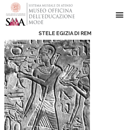
Skip
to
main
content
STELE EGIZIA DI REM