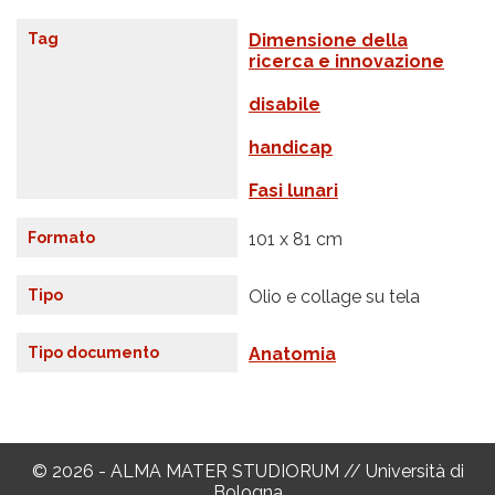
Tag
Dimensione della
ricerca e innovazione
disabile
handicap
Fasi lunari
Formato
101 x 81 cm
Tipo
Olio e collage su tela
Tipo documento
Anatomia
© 2026 - ALMA MATER STUDIORUM // Università di
Bologna