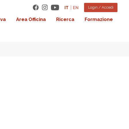
Login / Accedi
IT
EN
iva
Area Officina
Ricerca
Formazione