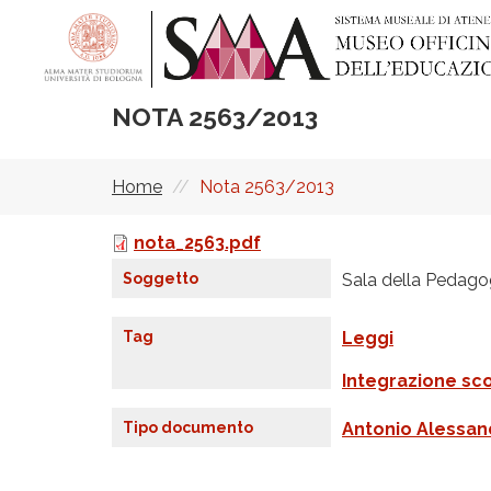
Salta
al
contenuto
principale
NOTA 2563/2013
Home
Nota 2563/2013
Briciole
di
nota_2563.pdf
F
pane
i
Soggetto
Sala della Pedagogi
l
e
Tag
Leggi
Integrazione sco
Tipo documento
Antonio Alessand