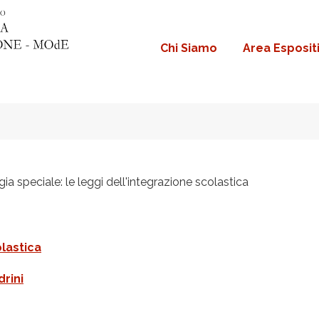
Chi Siamo
Area Esposit
Navigazione
principale
a speciale: le leggi dell'integrazione scolastica
lastica
rini