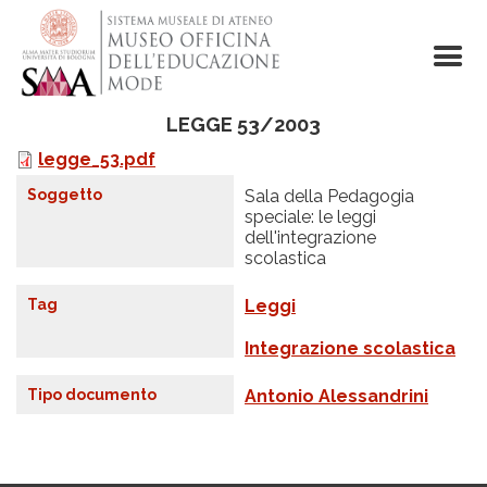
Salta
al
contenuto
principale
LEGGE 53/2003
legge_53.pdf
F
i
Soggetto
Sala della Pedagogia
l
speciale: le leggi
e
dell'integrazione
scolastica
Tag
Leggi
Integrazione scolastica
Tipo documento
Antonio Alessandrini