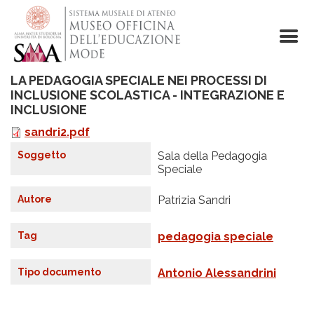
Salta
al
contenuto
principale
LA PEDAGOGIA SPECIALE NEI PROCESSI DI
INCLUSIONE SCOLASTICA - INTEGRAZIONE E
INCLUSIONE
sandri2.pdf
F
i
Soggetto
Sala della Pedagogia
l
Speciale
e
Autore
Patrizia Sandri
Tag
pedagogia speciale
Tipo documento
Antonio Alessandrini