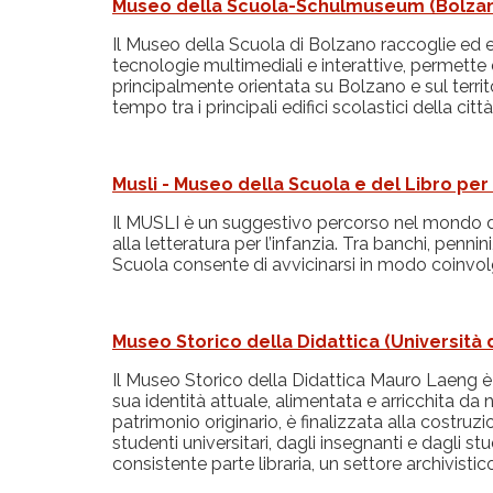
Museo della Scuola-Schulmuseum (Bolza
Il Museo della Scuola di Bolzano raccoglie ed e
tecnologie multimediali e interattive, permette 
principalmente orientata su Bolzano e sul territo
tempo tra i principali edifici scolastici della c
Musli - Museo della Scuola e del Libro per 
Il MUSLI è un suggestivo percorso nel mondo del
alla letteratura per l’infanzia. Tra banchi, penni
Scuola consente di avvicinarsi in modo coinvolge
Museo Storico della Didattica (Università 
Il Museo Storico della Didattica Mauro Laeng è la
sua identità attuale, alimentata e arricchita d
patrimonio originario, è finalizzata alla costr
studenti universitari, dagli insegnanti e dagli stu
consistente parte libraria, un settore archivisti