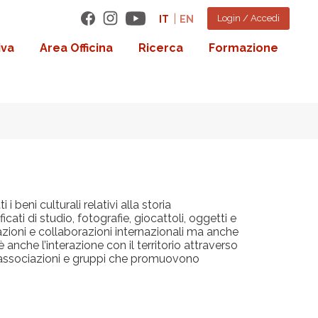
Login / Accedi
IT
EN
iva
Area Officina
Ricerca
Formazione
i beni culturali relativi alla storia
ificati di studio, fotografie, giocattoli, oggetti e
cazioni e collaborazioni internazionali ma anche
 anche l’interazione con il territorio attraverso
ad associazioni e gruppi che promuovono