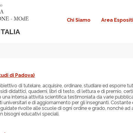
Chi Siamo
Area Esposit
Navigazione
principale
ITALIA
tudi di Padova)
ettivo di tutelare, acquisire, ordinare, studiare ed esporre tutti 
idi didattici, quaderni, libri di testo, di lettura e di premio, cert
o una intensa attività scientifica testimoniata da varie pubbli
nti universitari e di aggiornamento per gli insegnanti. Costante è
e guidate rivolte alle scuole di ogni ordine e grado, nonché 
on bisogni educativi speciali.