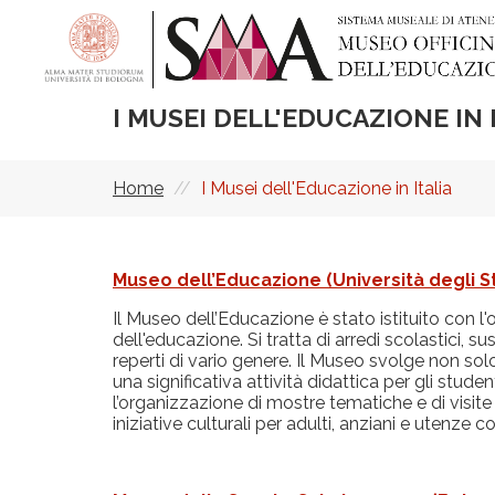
Salta
al
contenuto
principale
I MUSEI DELL'EDUCAZIONE IN 
Home
I Musei dell'Educazione in Italia
Briciole
di
pane
Museo dell’Educazione (Università degli S
Il Museo dell’Educazione è stato istituito con l'obi
dell'educazione. Si tratta di arredi scolastici, suss
reperti di vario genere. Il Museo svolge non sol
una significativa attività didattica per gli stude
l’organizzazione di mostre tematiche e di visit
iniziative culturali per adulti, anziani e utenze c