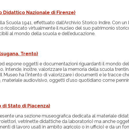
o Didattico Nazionale di
Firenze)
a Scuola 1941, effettuato dall’Archivio Storico Indire. Con un l
to ricollocato virtualmente il nucleo del suo patrimonio sto
cibili al mondo della scuola e dell’educazione.
lsugana, Trento)
a ed espone oggetti e documentazioni riguardanti il mondo dell
 conto. Intende, inoltre, valorizzare la memoria della scuola tren
i. Il Museo ha l'intento di valorizzare i documenti e le tracce c
e, materiale audiovisivo, oggetti d'uso quotidiano come pennini
 di Stato di Piacenza)
 presente una sezione museografica dedicata al materiale didat
roiettori, vetrinette didattiche da laboratorio) ma anche oggett
rumenti di lavoro usati in ambito agricolo o in ufficio) e da un f