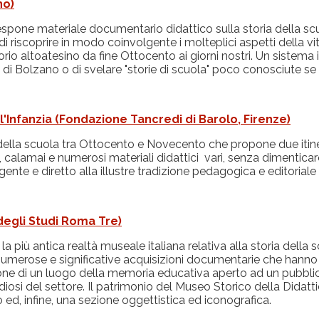
no)
spone materiale documentario didattico sulla storia della scuo
di riscoprire in modo coinvolgente i molteplici aspetti della v
rio altoatesino da fine Ottocento ai giorni nostri. Un sistema 
ittà di Bolzano o di svelare "storie di scuola" poco conosciute s
l'Infanzia (Fondazione Tancredi di Barolo, Firenze)
la scuola tra Ottocento e Novecento che propone due itinerari 
ni, calamai e numerosi materiali didattici vari, senza dimenticar
nte e diretto alla illustre tradizione pedagogica e editoriale 
degli Studi Roma Tre)
 più antica realtà museale italiana relativa alla storia della s
a numerose e significative acquisizioni documentarie che han
uzione di un luogo della memoria educativa aperto ad un pubbli
diosi del settore. Il patrimonio del Museo Storico della Didattica
co ed, infine, una sezione oggettistica ed iconografica.