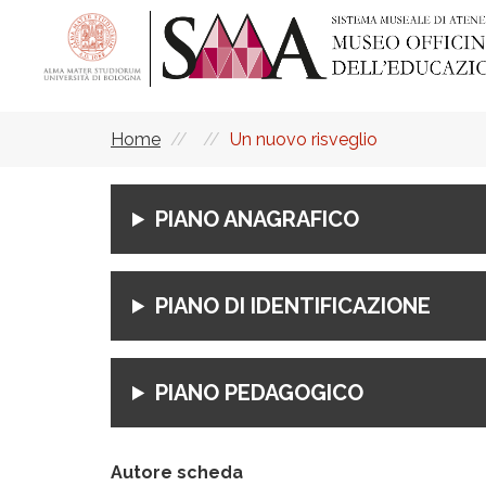
Skip
to
main
content
Home
Un nuovo risveglio
Breadcrumb
PIANO ANAGRAFICO
PIANO DI IDENTIFICAZIONE
PIANO PEDAGOGICO
Autore scheda