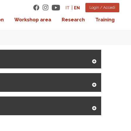
Login / Accedi
IT
EN
on
Workshop area
Research
Training