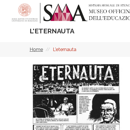
Salta
al
contenuto
principale
L'ETERNAUTA
Home
L'eternauta
Briciole
di
pane