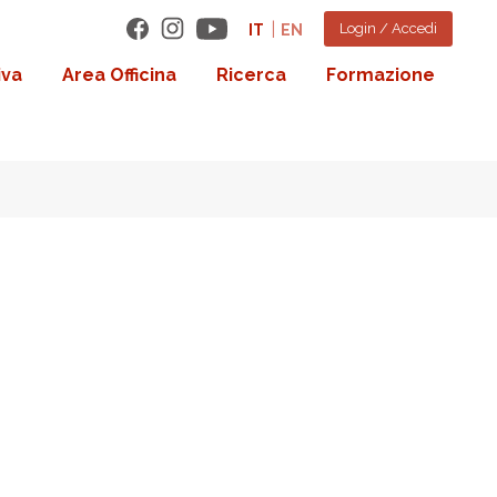
Login / Accedi
IT
EN
iva
Area Officina
Ricerca
Formazione